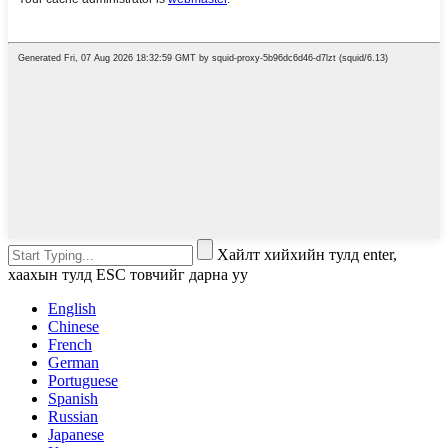
Хайлт хийхийн тулд enter,
хаахын тулд ESC товчийг дарна уу
English
Chinese
French
German
Portuguese
Spanish
Russian
Japanese