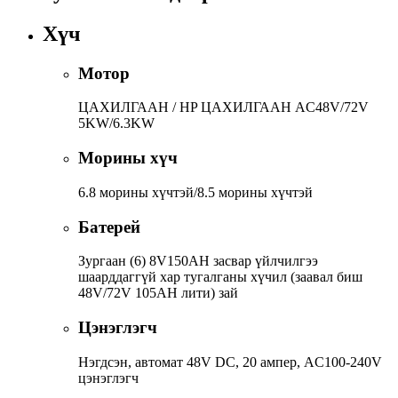
Хүч
Мотор
ЦАХИЛГААН / HP ЦАХИЛГААН AC48V/72V
5KW/6.3KW
Морины хүч
6.8 морины хүчтэй/8.5 морины хүчтэй
Батерей
Зургаан (6) 8V150AH засвар үйлчилгээ
шаарддаггүй хар тугалганы хүчил (заавал биш
48V/72V 105AH лити) зай
Цэнэглэгч
Нэгдсэн, автомат 48V DC, 20 ампер, AC100-240V
цэнэглэгч