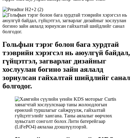
Гольфын тэрэг болон бага хурдтай
тээврийн хэрэгсэл нь аюулгүй байдал,
гүйцэтгэл, загварлаг дизайныг
хослуулан богино зайн аялалд
зориулсан гайхалтай шийдлийг санал
болгодог.