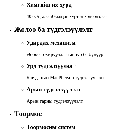
Хамгийн их хурд
40км/ц-аас 50км/цаг хүртэл хэлбэлздэг
Жолоо ба түдгэлзүүлэлт
Удирдах механизм
Өөрөө тохируулдаг тавиур ба бүлүүр
Урд түдгэлзүүлэлт
Бие даасан MacPherson түдгэлзүүлэлт.
Арын түдгэлзүүлэлт
Арын гарны түдгэлзүүлэлт
Тоормос
Тоормосны систем