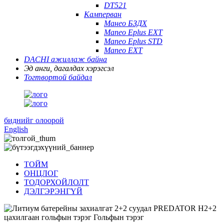
DT521
Камперван
Манео БЗДХ
Maneo Eplus EXT
Maneo Eplus STD
Maneo EXT
DACHI ажиллаж байна
Эд анги, дагалдах хэрэгсэл
Тогтвортой байдал
биднийг олоорой
English
ТОЙМ
ОНЦЛОГ
ТОДОРХОЙЛОЛТ
ДЭЛГЭРЭНГҮЙ