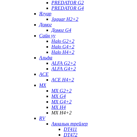
PREDATOR G2
PREDATOR G4
Ягуар
Jaguar H2+2
Домог
Домог G4
Сайн уу
Halo G2+2
Halo G4+2
Halo H4+2
Альфа
ALFA G2+2
ALFA G4+2
ACE
ACE H4+2
MX
MX G2+2
MX G4
MX G4+2
MX H4
MX H4+2
RV
Аялалын трейлер
DT411
DT472