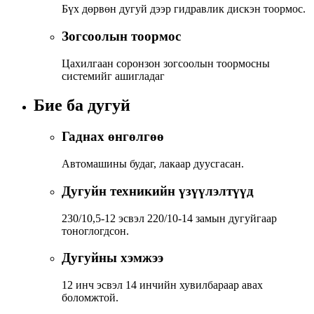
Бүх дөрвөн дугуй дээр гидравлик дискэн тоормос.
Зогсоолын тоормос
Цахилгаан соронзон зогсоолын тоормосны
системийг ашигладаг
Бие ба дугуй
Гаднах өнгөлгөө
Автомашины будаг, лакаар дуусгасан.
Дугуйн техникийн үзүүлэлтүүд
230/10,5-12 эсвэл 220/10-14 замын дугуйгаар
тоноглогдсон.
Дугуйны хэмжээ
12 инч эсвэл 14 инчийн хувилбараар авах
боломжтой.