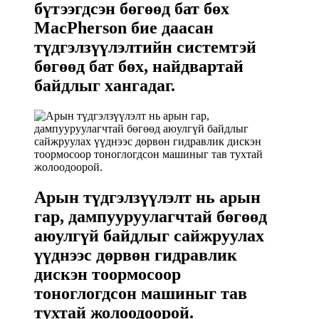
бүтээгдсэн бөгөөд бат бөх
MacPherson бие даасан
түдгэлзүүлэлтийн системтэй
бөгөөд бат бөх, найдвартай
байдлыг хангадаг.
Арын түдгэлзүүлэлт нь арын
гар, дампууруулагчтай бөгөөд
аюулгүй байдлыг сайжруулах
үүднээс дөрвөн гидравлик
дискэн тоормосоор
тоноглогдсон машиныг тав
тухтай жолоодоорой.