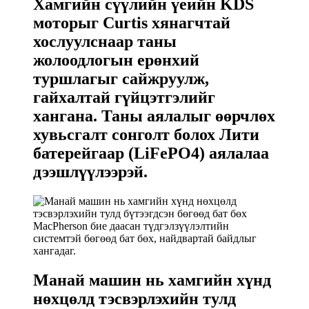
Хамгийн сүүлийн үеийн KDS
моторыг Curtis хянагчтай
хослуулснаар таны
жолоодлогын ерөнхий
туршлагыг сайжруулж,
гайхалтай гүйцэтгэлийг
хангана. Таны аялалыг өөрчлөх
хувьсгалт сонголт болох Лити
батерейгаар (LiFePO4) аялалаа
дээшлүүлээрэй.
Манай машин нь хамгийн хүнд
нөхцөлд тэсвэрлэхийн тулд