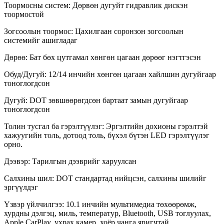
Тоормосны систем: Дөрвөн дугуйт гидравлик дискэн
тоормостой
Зогсоолын тоормос: Цахилгаан соронзон зогсоолын
системийг ашигладаг
Дөрөө: Бат бөх цутгамал хөнгөн цагаан дөрөөг нэгтгэсэн
Обуд/Дугуй: 12/14 инчийн хөнгөн цагаан хайлшин дугуйгаар
тоноглогдсон
Дугуй: DOT зөвшөөрөгдсөн бартаат замын дугуйгаар
тоноглогдсон
Толин тусгал ба гэрэлтүүлэг: Эргэлтийн дохионы гэрэлтэй
хажуугийн толь, дотоод толь, бүхэл бүтэн LED гэрэлтүүлэг
орно.
Дээвэр: Тарилгын дээврийг харуулсан
Салхины шил: DOT стандартад нийцсэн, салхины шилийг
эргүүлдэг
Үзвэр үйлчилгээ: 10.1 инчийн мультимедиа төхөөрөмж,
хурдны дэлгэц, миль, температур, Bluetooth, USB тоглуулах,
Apple CarPlay, ухрах камер, хоёр чанга яригчтай.