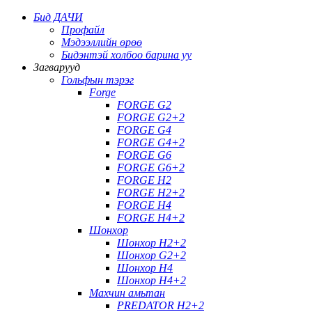
Бид ДАЧИ
Профайл
Мэдээллийн өрөө
Бидэнтэй холбоо барина уу
Загварууд
Гольфын тэрэг
Forge
FORGE G2
FORGE G2+2
FORGE G4
FORGE G4+2
FORGE G6
FORGE G6+2
FORGE H2
FORGE H2+2
FORGE H4
FORGE H4+2
Шонхор
Шонхор H2+2
Шонхор G2+2
Шонхор Н4
Шонхор H4+2
Махчин амьтан
PREDATOR H2+2