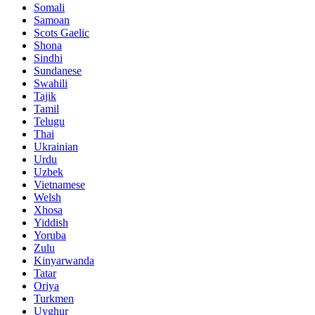
Somali
Samoan
Scots Gaelic
Shona
Sindhi
Sundanese
Swahili
Tajik
Tamil
Telugu
Thai
Ukrainian
Urdu
Uzbek
Vietnamese
Welsh
Xhosa
Yiddish
Yoruba
Zulu
Kinyarwanda
Tatar
Oriya
Turkmen
Uyghur