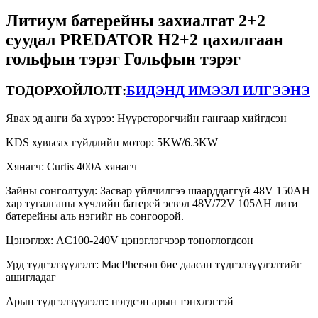
Литиум батерейны захиалгат 2+2
суудал PREDATOR H2+2 цахилгаан
гольфын тэрэг Гольфын тэрэг
ТОДОРХОЙЛОЛТ:
БИДЭНД ИМЭЭЛ ИЛГЭЭНЭ
Явах эд анги ба хүрээ: Нүүрстөрөгчийн гангаар хийгдсэн
KDS хувьсах гүйдлийн мотор: 5KW/6.3KW
Хянагч: Curtis 400A хянагч
Зайны сонголтууд: Засвар үйлчилгээ шаарддаггүй 48V 150AH
хар тугалганы хүчлийн батерей эсвэл 48V/72V 105AH лити
батерейны аль нэгийг нь сонгоорой.
Цэнэглэх: AC100-240V цэнэглэгчээр тоноглогдсон
Урд түдгэлзүүлэлт: MacPherson бие даасан түдгэлзүүлэлтийг
ашигладаг
Арын түдгэлзүүлэлт: нэгдсэн арын тэнхлэгтэй