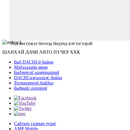
Энд мессежээ бичээд бидэнд илгээгээрэй
ШАНХАЙ ДАЧИ АВТО ПҮЧЕР ХХК
Бид DACHI-д байна
Мэдээллийн өрөө
Бидэнтэй хамтраарай
DACHI ажиллаж байна
Тогтвортой байдал
Биднийг олоорой
Сайтын газрын зураг
AMP Mobile